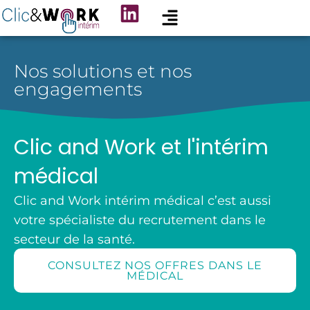
L
Aller
au
i
contenu
n
Nos solutions et nos
k
engagements
e
d
i
Clic and Work et l'intérim
n
médical
Clic and Work intérim médical c’est aussi
votre spécialiste du recrutement dans le
secteur de la santé.
CONSULTEZ NOS OFFRES DANS LE
MÉDICAL