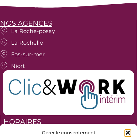
n
k
e
NOS AGENCES
d
La Roche-posay
i
n
La Rochelle
Fos-sur-mer
Niort
HORAIRES
Du lundi au vendredi
Gérer le consentement