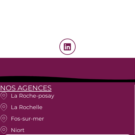
L
i
n
k
e
d
NOS AGENCES
i
La Roche-posay
n
La Rochelle
Fos-sur-mer
Niort